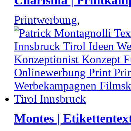
Charisma | Printkam
Printwerbung
,
Montes | Etikettentex